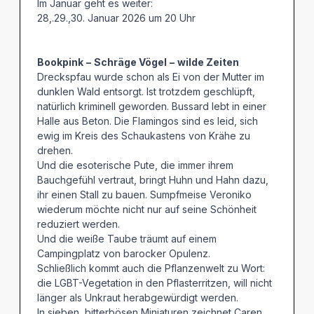
Im Januar geht es weiter:
28,.29.,30. Januar 2026 um 20 Uhr
Bookpink − Schräge Vögel − wilde Zeiten
Dreckspfau wurde schon als Ei von der Mutter im
dunklen Wald entsorgt. Ist trotzdem geschlüpft,
natürlich kriminell geworden. Bussard lebt in einer
Halle aus Beton. Die Flamingos sind es leid, sich
ewig im Kreis des Schaukastens von Krähe zu
drehen.
Und die esoterische Pute, die immer ihrem
Bauchgefühl vertraut, bringt Huhn und Hahn dazu,
ihr einen Stall zu bauen. Sumpfmeise Veroniko
wiederum möchte nicht nur auf seine Schönheit
reduziert werden.
Und die weiße Taube träumt auf einem
Campingplatz von barocker Opulenz.
Schließlich kommt auch die Pflanzenwelt zu Wort:
die LGBT-Vegetation in den Pflasterritzen, will nicht
länger als Unkraut herabgewürdigt werden.
In sieben, bitterbösen Miniaturen zeichnet Caren