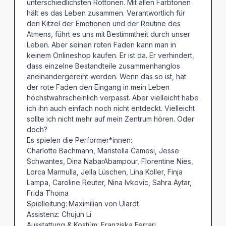
unterschiedlichsten Rottönen. Mit allen Farbtönen
hält es das Leben zusammen. Verantwortlich für
den Kitzel der Emotionen und der Routine des
Atmens, führt es uns mit Bestimmtheit durch unser
Leben. Aber seinen roten Faden kann man in
keinem Onlineshop kaufen. Er ist da. Er verhindert,
dass einzelne Bestandteile zusammenhanglos
aneinandergereiht werden. Wenn das so ist, hat
der rote Faden den Eingang in mein Leben
höchstwahrscheinlich verpasst. Aber vielleicht habe
ich ihn auch einfach noch nicht entdeckt. Vielleicht
sollte ich nicht mehr auf mein Zentrum hören. Oder
doch?
Es spielen die Performer*innen:
Charlotte Bachmann, Maristella Camesi, Jesse
Schwantes, Dina NabarAbampour, Florentine Nies,
Lorca Marmulla, Jella Lüschen, Lina Koller, Finja
Lampa, Caroline Reuter, Nina Ivkovic, Sahra Aytar,
Frida Thoma
Spielleitung:
Maximilian von Ulardt
Assistenz: Chujun Li
Ausstattung & Kostüm: Franziska Ferrari