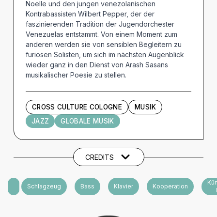
Noelle und den jungen venezolanischen
Kontrabassisten Wilbert Pepper, der der
faszinierenden Tradition der Jugendorchester
Venezuelas entstammt. Von einem Moment zum
anderen werden sie von sensiblen Begleitern zu
furiosen Solisten, um sich im nächsten Augenblick
wieder ganz in den Dienst von Arash Sasans
musikalischer Poesie zu stellen.
CROSS CULTURE COLOGNE
MUSIK
JAZZ
GLOBALE MUSIK
Künstler und Beteiligte
CREDITS
Kün
Gitarre
Schlagzeug
Bass
Klavier
Kooperation