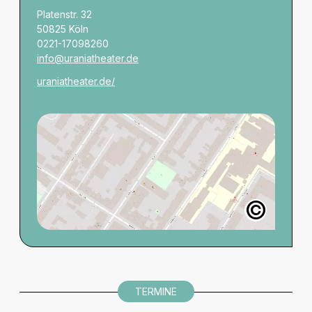
Platenstr. 32
50825 Köln
0221-17098260
info@uraniatheater.de
uraniatheater.de/
©
Open Data Commo
TERMINE