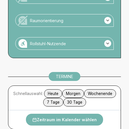
Kein Personal vor Ort für Menschen mit
Unterstützungsbedarf.
Raumorientierung
Es ist kein Taktiles Leitsystem vorhanden.
Es sind Beschilderungen in Großschrift vorhanden.
Rollstuhl-Nutzende
Potenzielle Gefahrenquellen sind markiert.
Zugänglich für Rollstuhlnutzende.
Barrierefreie Toilette vorhanden.
Parkmöglichkeiten direkt am Veranstaltungsort.
TERMINE
Schnellauswahl:
Heute
Morgen
Wochenende
7 Tage
30 Tage
Zeitraum im Kalender wählen