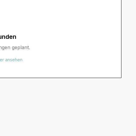
unden
ngen geplant.
der ansehen