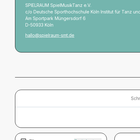
SPIELRAUM SpielMusikTanz e.V.
c/o Deutsche Sporthochschule Köln Institut für Tanz 
Am Sportpark Müngersdorf 6
D-50933 Köln
hallo@spielraum-smt.de
Schn