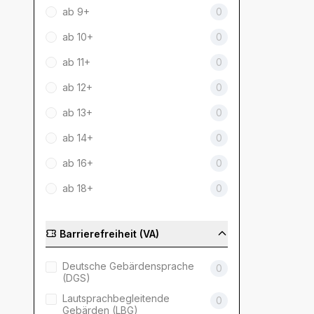
ab 9+
0
ab 10+
0
ab 11+
0
ab 12+
0
ab 13+
0
ab 14+
0
ab 16+
0
ab 18+
0
Barrierefreiheit (VA)
Deutsche Gebärdensprache
0
(DGS)
Lautsprachbegleitende
0
Gebärden (LBG)