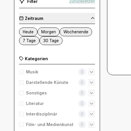
Filter
Zurücksetzen
Zeitraum
Heute
Morgen
Wochenende
7 Tage
30 Tage
Kategorien
Musik
0
Darstellende Künste
0
Sonstiges
0
Literatur
0
Interdisziplinär
0
Film- und Medienkunst
0