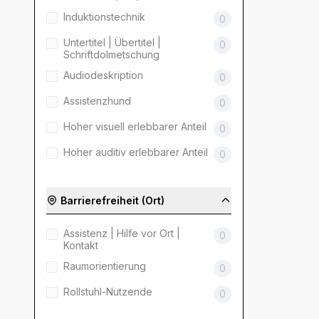
Induktionstechnik
0
Untertitel | Übertitel |
0
Schriftdolmetschung
Audiodeskription
0
Assistenzhund
0
Hoher visuell erlebbarer Anteil
0
Hoher auditiv erlebbarer Anteil
0
Barrierefreiheit (Ort)
Assistenz | Hilfe vor Ort |
0
Kontakt
Raumorientierung
0
Rollstuhl-Nutzende
0