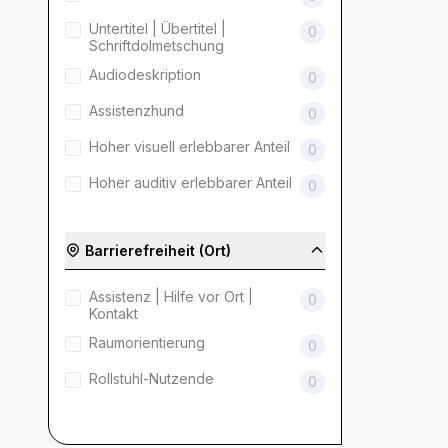
Untertitel | Übertitel |
0
Schriftdolmetschung
Audiodeskription
0
Assistenzhund
0
Hoher visuell erlebbarer Anteil
0
Hoher auditiv erlebbarer Anteil
0
Barrierefreiheit (Ort)
Assistenz | Hilfe vor Ort |
0
Kontakt
Raumorientierung
0
Rollstuhl-Nutzende
0