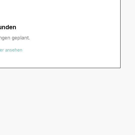
unden
ngen geplant.
der ansehen