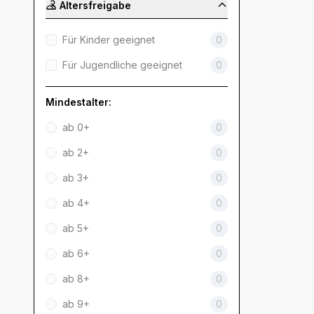
Altersfreigabe
Für Kinder geeignet
0
Für Jugendliche geeignet
0
Mindestalter:
ab 0+
0
ab 2+
0
ab 3+
0
ab 4+
0
ab 5+
0
ab 6+
0
ab 8+
0
ab 9+
0