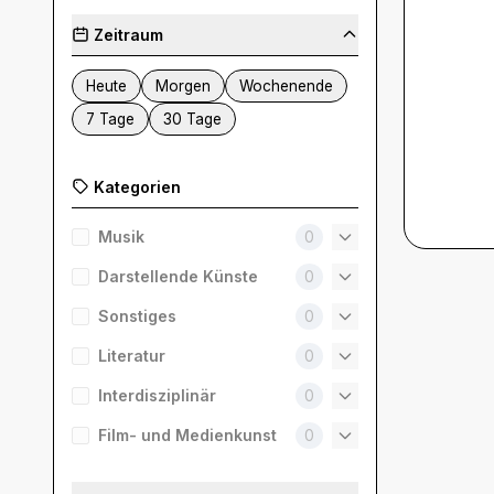
Zeitraum
Heute
Morgen
Wochenende
7 Tage
30 Tage
Kategorien
Musik
0
Darstellende Künste
0
Sonstiges
0
Literatur
0
Interdisziplinär
0
Film- und Medienkunst
0