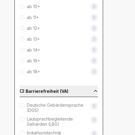
ab 10+
0
ab 11+
0
ab 12+
0
ab 13+
0
ab 14+
0
ab 16+
0
ab 18+
0
Barrierefreiheit (VA)
Deutsche Gebärdensprache
0
(DGS)
Lautsprachbegleitende
0
Gebärden (LBG)
Induktionstechnik
0