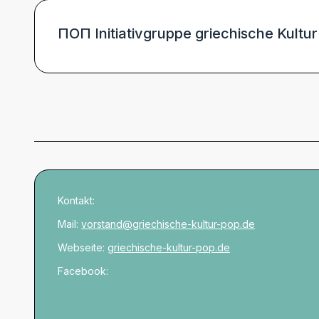
ΠOΠ Initiativgruppe griechische Kultu
Kontakt:
Mail:
vorstand@griechische-kultur-pop.de
Webseite:
griechische-kultur-pop.de
Facebook: