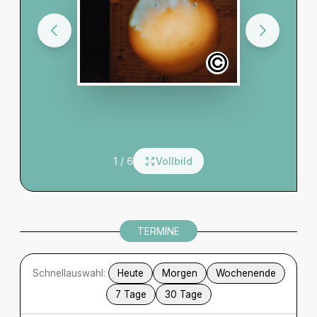
©
© Markus Bachmann
1 / 6
Vollbild
TERMINE
Schnellauswahl:
Heute
Morgen
Wochenende
7 Tage
30 Tage