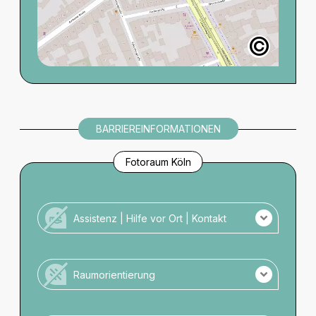
©
Open Data Commo
BARRIEREINFORMATIONEN
Fotoraum Köln
Assistenz | Hilfe vor Ort | Kontakt
Kein Personal vor Ort für Menschen mit
Unterstützungsbedarf.
Raumorientierung
Es ist kein Taktiles Leitsystem vorhanden.