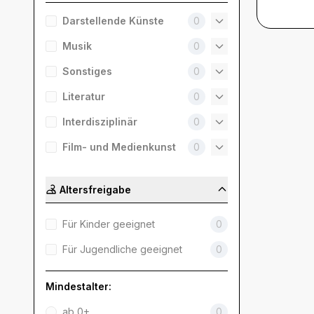
Darstellende Künste
0
Musik
0
Sonstiges
0
Literatur
0
Interdisziplinär
0
Film- und Medienkunst
0
Altersfreigabe
Für Kinder geeignet
0
Für Jugendliche geeignet
0
Mindestalter:
ab 0+
0