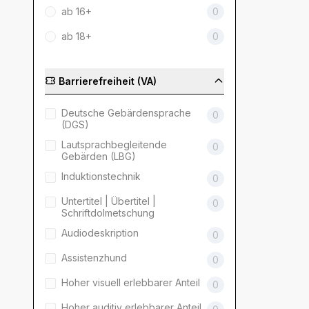
ab 16+
0
ab 18+
0
Barrierefreiheit (VA)
Deutsche Gebärdensprache
0
(DGS)
Lautsprachbegleitende
0
Gebärden (LBG)
Induktionstechnik
0
Untertitel | Übertitel |
0
Schriftdolmetschung
Audiodeskription
0
Assistenzhund
0
Hoher visuell erlebbarer Anteil
0
Hoher auditiv erlebbarer Anteil