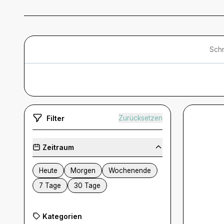
Schn
Filter
Zurücksetzen
Zeitraum
Heute
Morgen
Wochenende
7 Tage
30 Tage
Kategorien