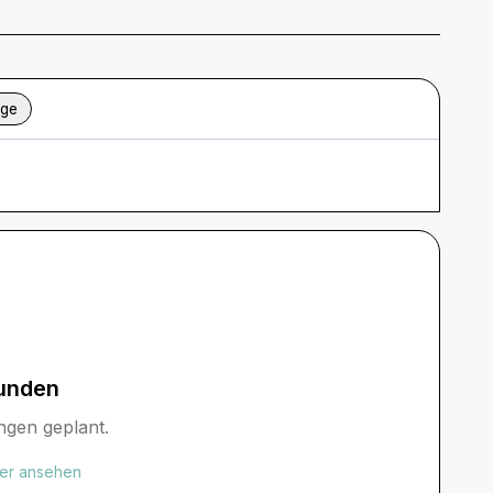
age
unden
ngen geplant.
der ansehen