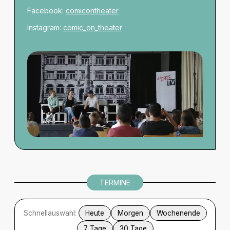
Facebook:
comicontheater
Instagram:
comic_on_theater
TERMINE
Schnellauswahl:
Heute
Morgen
Wochenende
7 Tage
30 Tage