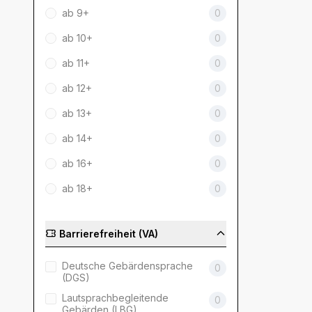
ab 9+
0
ab 10+
0
ab 11+
0
ab 12+
0
ab 13+
0
ab 14+
0
ab 16+
0
ab 18+
0
Barrierefreiheit (VA)
Deutsche Gebärdensprache
0
(DGS)
Lautsprachbegleitende
0
Gebärden (LBG)