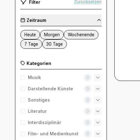
Filter
Zurücksetzen
Zeitraum
Heute
Morgen
Wochenende
7 Tage
30 Tage
Kategorien
Musik
0
Darstellende Künste
0
Sonstiges
0
Literatur
0
Interdisziplinär
0
Film- und Medienkunst
0