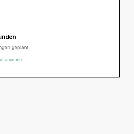
unden
ngen geplant.
der ansehen