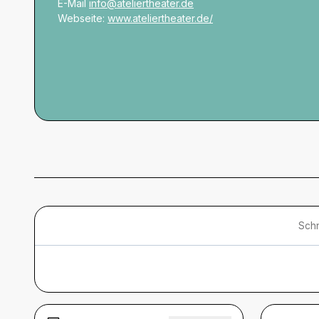
E-Mail
info@ateliertheater.de
Webseite:
www.ateliertheater.de/
Schn