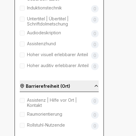
Induktionstechnik
0
Untertitel | Übertitel |
0
Schriftdolmetschung
Audiodeskription
0
Assistenzhund
0
Hoher visuell erlebbarer Anteil
0
Hoher auditiv erlebbarer Anteil
0
Barrierefreiheit (Ort)
Assistenz | Hilfe vor Ort |
0
Kontakt
Raumorientierung
0
Rollstuhl-Nutzende
0